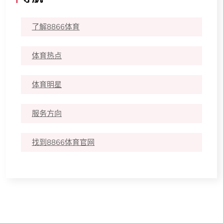
了解8866体育
体育热点
体育明星
服务方向
找到8866体育官网