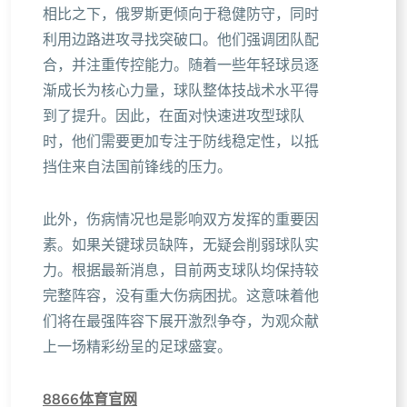
相比之下，俄罗斯更倾向于稳健防守，同时
利用边路进攻寻找突破口。他们强调团队配
合，并注重传控能力。随着一些年轻球员逐
渐成长为核心力量，球队整体技战术水平得
到了提升。因此，在面对快速进攻型球队
时，他们需要更加专注于防线稳定性，以抵
挡住来自法国前锋线的压力。
此外，伤病情况也是影响双方发挥的重要因
素。如果关键球员缺阵，无疑会削弱球队实
力。根据最新消息，目前两支球队均保持较
完整阵容，没有重大伤病困扰。这意味着他
们将在最强阵容下展开激烈争夺，为观众献
上一场精彩纷呈的足球盛宴。
8866体育官网