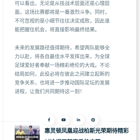
可以看出，无论是从技战术层面还是心理层
面，这场比赛都将是一番激烈斗争。同时，
不可忽视的是小细节往往决定成败，因此谁
能把握住机会，将直接影响最终结果。
未来的发展路径值得期待，希望两队能够全
力以赴，将各自最佳水平发挥出来，为全球
足球爱好者奉献一场精彩绝伦的大戏。不论
结局如何，此役必将在彼此之间建立起新的
竞争关系，也将进一步推动国际足坛的发展
进程，让我们共同期待这一刻！
惠灵顿凤凰迎战柏斯光荣期待精彩