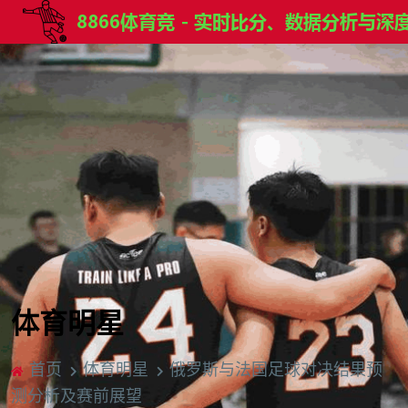
体育明星
首页
体育明星
俄罗斯与法国足球对决结果预
测分析及赛前展望