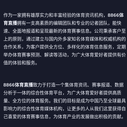
作为一家拥有雄厚实力和丰富经验的体育资讯机构，
8866体
育直播
拥有一支高素质的编辑团队和专业的记者团队，能快
速、全面地报道和呈现最新的体育赛事信息。公司秉承客户至
上的原则，通过建立与国内外多家知名体育媒体和权威机构的
合作关系，为客户提供全方位、多样化的体育信息服务，定期
举办体育赛事预测、解读等活动，为广大体育爱好者提供有价
值的体验和服务。
8866体育直播
致力于打造一个集体育资讯、赛事报道、数据
分析于一体的综合性体育平台，为广大体育爱好者提供高质
量、全方位的体育服务。我们的目标是成为中国乃至全球最具
影响力的综合性体育媒体机构，让更多的人从我们这里获得自
己喜爱的体育赛事信息，为体育产业的发展做出积极的贡献。