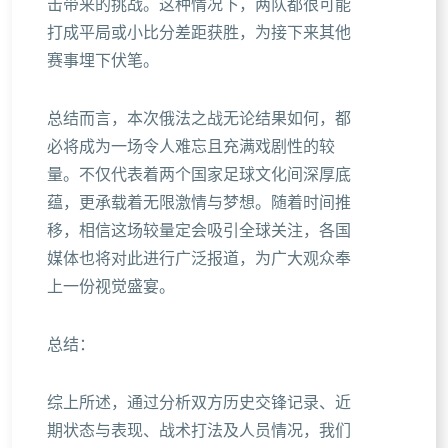
击带来的挑战。这种情况下，两队都很可能
打成平局或小比分差距获胜，为接下来其他
赛事埋下伏笔。
总结而言，本次俄法之战无论结果如何，都
必将成为一场令人难忘且充满戏剧性的较
量。不仅代表着两个国家足球文化间深厚底
蕴，更承载着无限激情与梦想。随着时间推
移，相信这场较量定会吸引全球关注，各国
媒体也将对此进行广泛报道，为广大观众奉
上一份视觉盛宴。
总结：
综上所述，通过分析双方历史交锋记录、近
期状态与表现、战术打法及人员情况，我们