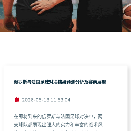
俄罗斯与法国足球对决结果预测分析及赛前展望
2026-05-18 11:53:04
在即将到来的俄罗斯与法国足球对决中，两
支球队都展现出强大的实力和丰富的战术风