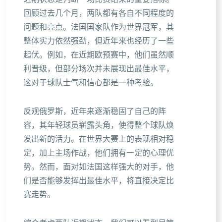
回顾过去几个月，两队都有各自不同程度的
问题和亮点。法国国家队作为世界冠军，其
整体实力依然强劲，但近年来也经历了一些
起伏。例如，在近期欧预赛中，他们虽然顺
利晋级，但部分场次并未展现出最佳水平，
这对于球队士气和信心都是一种考验。
反观俄罗斯，近年来逐渐稳固了自己的阵
容，其年轻球员崭露头角，使得整个球队焕
发出新的活力。在世界大赛上的表现相对稳
定，加上主场作战，他们拥有一定的心理优
势。然而，面对如法国这样强大的对手，他
们是否能够发挥出最佳水平，将直接决定比
赛走势。