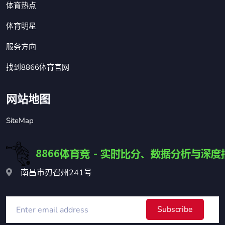
体育热点
体育明星
服务方向
找到8866体育官网
网站地图
SiteMap
南昌市刃召州241号
Subscribe