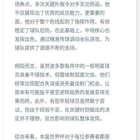
场焦点，多次关键扑救令对手无功而返。他
不仅展现出了优秀的反应能力，更重要的
是，他对于整个防线起到了指挥作用，有效
稳定了球队后防。在此基础上，中场核心也
发挥出色，通过精准传球调动全队进攻，为
球队提供了源源不断的支持。
相较而言，虽然波多黎各阵中的一些明星球
员具备不错技术，但整体默契度欠佳。他们
经常出现配合失误或丧失最佳射门机会，让
原本有可能扳平甚至逆转局势的发展变得无
果而终。此外，有些年轻球员虽然敢于尝
试，但由于经验不足，在关键时刻做出的决
定并不理想，这也影响到球队整体发挥。
综合来看，本届世界杯对于每位参赛者都是