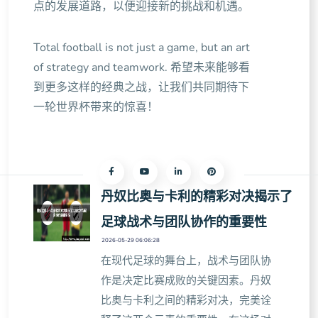
点的发展道路，以便迎接新的挑战和机遇。
Total football is not just a game, but an art
of strategy and teamwork. 希望未来能够看
到更多这样的经典之战，让我们共同期待下
一轮世界杯带来的惊喜！
丹奴比奥与卡利的精彩对决揭示了
足球战术与团队协作的重要性
2026-05-29 06:06:28
在现代足球的舞台上，战术与团队协
作是决定比赛成败的关键因素。丹奴
比奥与卡利之间的精彩对决，完美诠