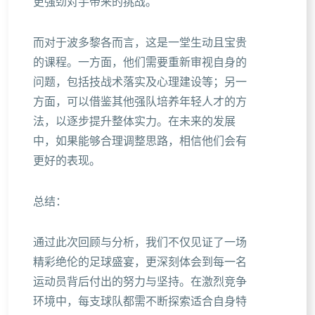
更强劲对手带来的挑战。
而对于波多黎各而言，这是一堂生动且宝贵
的课程。一方面，他们需要重新审视自身的
问题，包括技战术落实及心理建设等；另一
方面，可以借鉴其他强队培养年轻人才的方
法，以逐步提升整体实力。在未来的发展
中，如果能够合理调整思路，相信他们会有
更好的表现。
总结：
通过此次回顾与分析，我们不仅见证了一场
精彩绝伦的足球盛宴，更深刻体会到每一名
运动员背后付出的努力与坚持。在激烈竞争
环境中，每支球队都需不断探索适合自身特