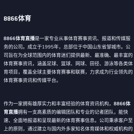
8866体育
8866体育直播
是一家专业从事体育赛事资讯、报道和传媒服
务的公司。成立于1995年，总部位于中国山东省邹城市。公
司旨在为全球范围内的体育迷们提供最新、最准确、最丰富的
体育赛事资讯，涵盖足球、篮球、网球、田径、游泳等各类体
育项目，覆盖全球主要体育赛事和联赛，力求成为行业领先的
体育赛事资讯和传媒平台。
作为一家拥有雄厚实力和丰富经验的体育资讯机构，
8866体
育直播
拥有一支高素质的编辑团队和专业的记者团队，能快
速、全面地报道和呈现最新的体育赛事信息。公司秉承客户至
上的原则，通过建立与国内外多家知名体育媒体和权威机构的