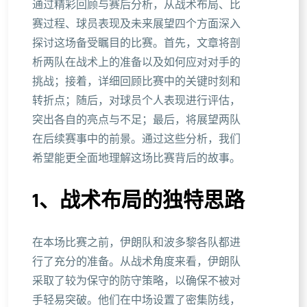
通过精彩回顾与赛后分析，从战术布局、比
赛过程、球员表现及未来展望四个方面深入
探讨这场备受瞩目的比赛。首先，文章将剖
析两队在战术上的准备以及如何应对对手的
挑战；接着，详细回顾比赛中的关键时刻和
转折点；随后，对球员个人表现进行评估，
突出各自的亮点与不足；最后，将展望两队
在后续赛事中的前景。通过这些分析，我们
希望能更全面地理解这场比赛背后的故事。
1、战术布局的独特思路
在本场比赛之前，伊朗队和波多黎各队都进
行了充分的准备。从战术角度来看，伊朗队
采取了较为保守的防守策略，以确保不被对
手轻易突破。他们在中场设置了密集防线，