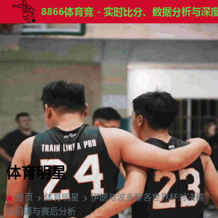
体育明星
首页
体育明星
伊朗与波多黎各世界杯对决精
彩回顾与赛后分析