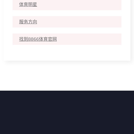
体育明星
服务方向
找到8866体育官网