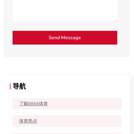
导航
了解8866体育
体育热点