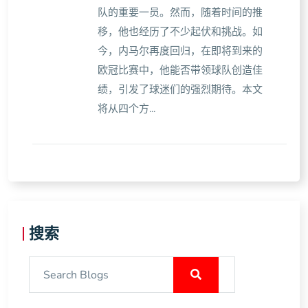
队的重要一员。然而，随着时间的推
移，他也经历了不少起伏和挑战。如
今，内马尔再度回归，在即将到来的
欧冠比赛中，他能否带领球队创造佳
绩，引发了球迷们的强烈期待。本文
将从四个方...
搜索