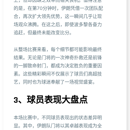
上，但却因缺乏效率而错失良机。值得注意
的是，在第70分钟时，伊朗凭借一次团队配
合，再次扩大领先优势，这一瞬间几乎让现
场观众沸腾。在这之后，即使波多黎各奋力
追赶，但最终未能改变比分。
从整场比赛来看，每个细节都可能影响最终
结果。无论是门将的一次神奇扑救还是前锋
的一脚致命射门，都成为决定胜负的重要因
素。这些精彩瞬间不仅展示了球员们高超技
艺，同时也为球迷奉献了一场视觉盛宴。
3、球员表现大盘点
本场比赛中，不同球员表现出的状态差异明
显。其中，伊朗队门将以其卓越表现成为全