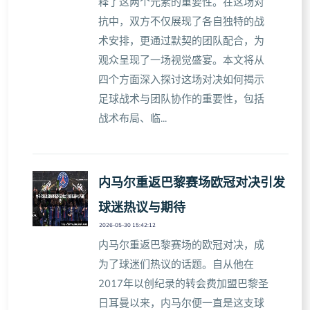
释了这两个元素的重要性。在这场对
抗中，双方不仅展现了各自独特的战
术安排，更通过默契的团队配合，为
观众呈现了一场视觉盛宴。本文将从
四个方面深入探讨这场对决如何揭示
足球战术与团队协作的重要性，包括
战术布局、临...
内马尔重返巴黎赛场欧冠对决引发
球迷热议与期待
2026-05-30 15:42:12
内马尔重返巴黎赛场的欧冠对决，成
为了球迷们热议的话题。自从他在
2017年以创纪录的转会费加盟巴黎圣
日耳曼以来，内马尔便一直是这支球