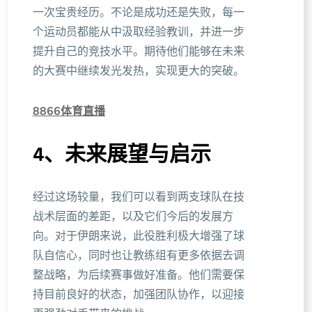
一次宝贵经历。不论是成功还是失败，每一
个运动员都能从中汲取经验教训，并进一步
提升自己的竞技水平。期待他们能够在未来
的大赛中继续发光发热，实现更大的突破。
8866体育直播
4、未来展望与启示
经过这场较量，我们可以看到两支球队在技
战术层面的差距，以及它们今后的发展方
向。对于伊朗来说，此役胜利极大增强了球
队自信心，同时也让教练组有更多依据去调
整战略，为后续赛事做好准备。他们需要保
持目前良好的状态，加强团队协作，以迎接