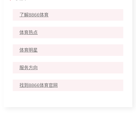
了解8866体育
体育热点
体育明星
服务方向
找到8866体育官网