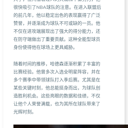
很快吸引了NBA球队的注意。在进入联盟后
的前几年，他以稳定出色的表现赢得了广泛
赞誉，并逐渐成为球队不可或缺的一员。他
不仅在进攻端展现出了强大的得分能力，还
在防守端做出了重要贡献。这种全能型球员
身份使得他在球场上更具威胁。
随着时间的推移，哈德森逐渐积累了丰富的
比赛经验。他曾多次入选全明星阵容，并在
多个赛季中带领球队打入季后赛。尤其是在
某些关键时刻，他总能挺身而出，为球队创
造胜利机会。这些亮眼的数据和佳绩，不仅
让他个人荣誉满载，也为其所在球队带来了
光辉时刻。