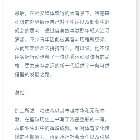
最后，在社交媒体盛行的大背景下，哈德森
积极向外界展示自己对于生活以及职业生涯
规划的思考，通过自身故事激励年轻人追寻
梦想。不少青年因此被其奋斗历程所感染，
从而坚定信念去拼搏奋斗。可以说，他不仅
用实际行动诠释了一位优秀运动员该有的品
格，更为志存高远的新一代提供了一条可供
借鉴的发展之路。
总结：
综上所述，哈德森以其卓越才华和无私奉
献，在篮球历史上书写了浓墨重彩的一笔。
从职业生涯中的辉煌成就，到对体育文化传
播的不懈努力，再到承担社会责任以及引导