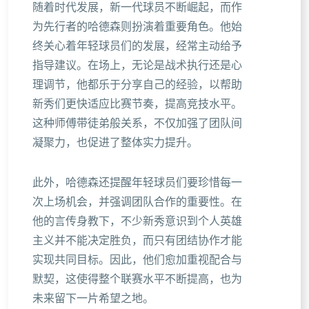
随着时代发展，新一代球员不断崛起，而作
为先行者的哈德森则扮演着重要角色。他始
终关心着年轻球员们的发展，经常主动给予
指导建议。在场上，无论是战术执行还是心
理调节，他都乐于分享自己的经验，以帮助
新秀们更快适应比赛节奏，提高竞技水平。
这种师傅带徒弟般关系，不仅加强了团队间
凝聚力，也促进了整体实力提升。
此外，哈德森还提醒年轻球员们要珍惜每一
次上场机会，并强调团队合作的重要性。在
他的言传身教下，不少新秀意识到个人英雄
主义并不能决定胜负，而只有团结协作才能
实现共同目标。因此，他们愈加重视配合与
默契，这使得整个联赛水平不断提高，也为
未来留下一片希望之地。