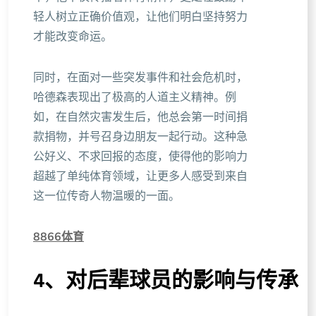
轻人树立正确价值观，让他们明白坚持努力
才能改变命运。
同时，在面对一些突发事件和社会危机时，
哈德森表现出了极高的人道主义精神。例
如，在自然灾害发生后，他总会第一时间捐
款捐物，并号召身边朋友一起行动。这种急
公好义、不求回报的态度，使得他的影响力
超越了单纯体育领域，让更多人感受到来自
这一位传奇人物温暖的一面。
8866体育
4、对后辈球员的影响与传承