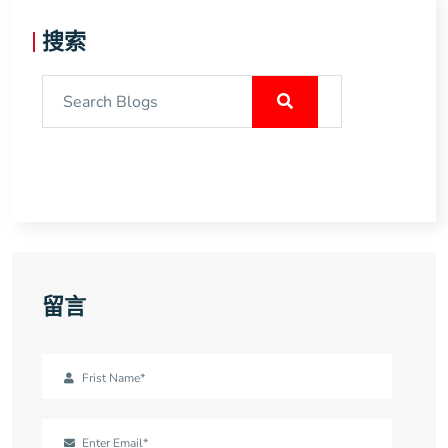
搜索
留言