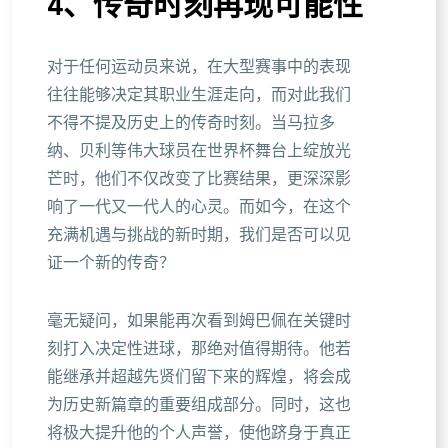
4、传奇时刻再现可能性
对于任何运动员来说，在大型赛事中的表现
往往能够决定其职业生涯走向，而对此我们
不得不提及历史上的传奇时刻。当马拉多
纳、贝利等伟大球员在世界杯舞台上绽放光
芒时，他们不仅改变了比赛结果，更深深影
响了一代又一代人的心灵。而如今，在这个
充满机遇与挑战的新时期，我们是否可以见
证一个新的传奇？
毫无疑问，如果能再次看到姆巴佩在关键时
刻打入决定性进球，那绝对值得期待。他若
能继承并超越先贤们留下来的辉煌，将会成
为历史新篇章的重要组成部分。同时，这也
将极大提升他的个人声誉，使他跻身于真正