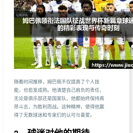
随着时间推移，姆巴佩不仅提高了个人技
能，也愈发成熟。他清楚自己肩负的责任，
无论是俱乐部还是国家队，他都始终保持高
昂斗志，为胜利而战。这种精神，使得他赢
得了无数球迷和专家们的认可与喜爱。