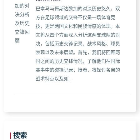
巴拿马与哥斯达黎加的对决历史悠久，双
方在足球领域的交锋不仅是一场体育竞
技，更是两国文化和民族情感的体现。本
文将从四个方面深入分析这两支球队的对
决，包括历史交锋记录、战术风格、球员
表现以及未来展望。首先，我们将回顾两
国之间的历史交锋情况，了解他们在国际
赛事中的碰撞记录；接着，将探讨各自的
战术特点以及如...
搜索