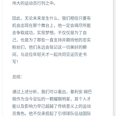
伟大的运动员行列之中。
因此，无论未来发生什么，我们相信只要有
机会出现在那个舞台上，他一定会竭尽所能
去争取成功，实现梦想。不仅仅是为了自
己，也是为了那些一直支持并期待他的忠实
粉丝们，他们永远会铭记这一切美好的瞬
间，与这位年轻天才一起共同见证历史书
写！
总结：
通过上述分析，我们可以看出，基利安·姆巴
佩作为当今足坛的一颗耀眼明星，其个人才
能以及影响力早已超越了传统意义上的运动
员角色。他不仅承担起了引领球队征战国际