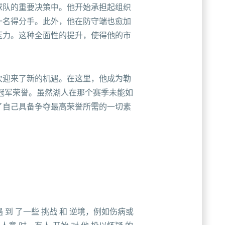
球队的重要决策中。他开始承担起组织
一名得分手。此外，他在防守端也愈加
压力。这种全面性的提升，使得他的市
次迎来了新的机遇。在这里，他成为勒
冠军荣誉。虽然湖人在那个赛季未能如
了自己具备争夺最高荣誉所需的一切素
 也 遇 到 了一些 挑战 和 逆境，例如伤病或