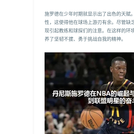
施罗德在少年时期就显示出了出色的天赋
性，这使得他在球场上游刃有余。尽管缺
现引起教练和球探们的注意。在这样的环
养了坚韧不拔、勇于挑战自我的精神。