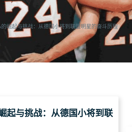
A的崛起与挑战：从德国小将到联盟明星的奋斗历程
的崛起与挑战：从德国小将到联