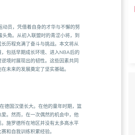
运动员，凭借着自身的才华与不懈的努
露头角。从初入联盟时的青涩小将，到
成长历程充满了奋斗与挑战。本文将从
，包括早期成长环境、进入NBA后的
对逆境时展现出的韧性。这些因素共同
他在未来的发展奠定了坚实基础。
，他在德国汉堡长大。在他的童年时期，篮
热爱。然而，在一次偶然的机会中，他
引。施罗德所在地区并没有太多高水平
比赛和自我训练积累经验。