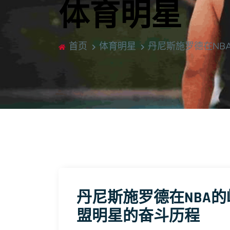
体育明星
首页
体育明星
丹尼斯施罗德在NB
丹尼斯施罗德在NBA
盟明星的奋斗历程