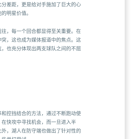
比分差距，更是给对手施加了巨大的心
他的明星价值。
我往，每一个回合都显得至关重要。在
冲突，这也成为媒体报道中的焦点。这
弦，也充分体现出两支球队之间的不屈
移和控挡结合的方法，通过不断跑动使
，在快攻中寻找机会，而一旦进入半
此外，湖人在防守端也做出了针对性的