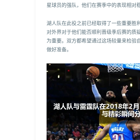
星球员的强队，他们在赛季中的表现相对
湖人队在此役之前已经取得了一些重要胜
对外界对于他们能否顺利晋级季后赛的质
为重要。双方都希望通过这场较量来检验
做好准备。