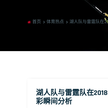
体育热点
首页
体育热点
湖人队与雷霆队在2
湖人队与雷霆队在201
彩瞬间分析