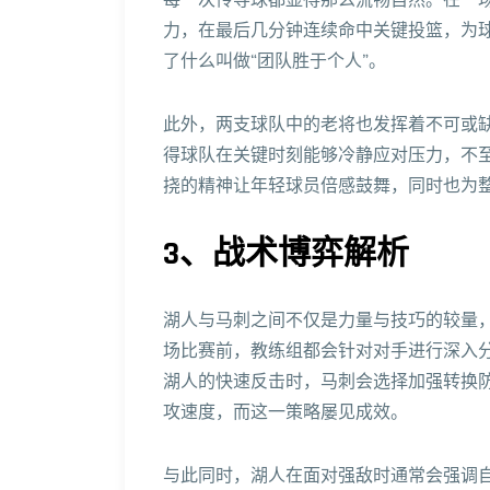
每一次传导球都显得那么流畅自然。在一
力，在最后几分钟连续命中关键投篮，为
了什么叫做“团队胜于个人”。
此外，两支球队中的老将也发挥着不可或
得球队在关键时刻能够冷静应对压力，不
挠的精神让年轻球员倍感鼓舞，同时也为
3、战术博弈解析
湖人与马刺之间不仅是力量与技巧的较量
场比赛前，教练组都会针对对手进行深入
湖人的快速反击时，马刺会选择加强转换
攻速度，而这一策略屡见成效。
与此同时，湖人在面对强敌时通常会强调