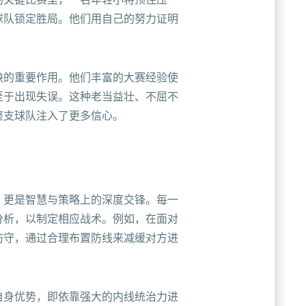
场关键比赛里，一名年轻小将顶住压
球队锁定胜局。他们用自己的努力证明
缺的重要作用。他们丰富的大赛经验使
至于出现失误。这种老当益壮、不屈不
整支球队注入了更多信心。
，更是智慧与策略上的深度交锋。每一
分析，以制定相应战术。例如，在面对
防守，通过合理布置防线来减缓对方进
自身优势，即依靠强大的内线统治力进