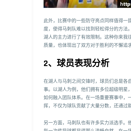
此外，比赛中的一些防守亮点同样值得一
度，使得马刺队难以找到轻松得分的方法
湖人的主力进行了有效限制。这种你来我
质量，也体现出了双方对于胜利的不懈追
2、球员表现分析
在湖人与马刺之间交锋时，球员们总是各
事。以湖人为例，他们拥有多位超级明星
如何融入团队体系。在一场重要赛事中，
挥，不仅为球队贡献了大量分数，还通过
另一方面，马刺队也有许多实力派选手。