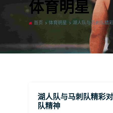
体育明星
首页
体育明星
湖人队与马刺队精
湖人队与马刺队精彩
队精神