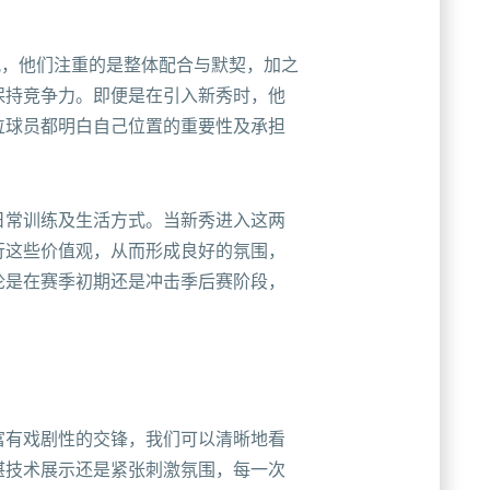
观，他们注重的是整体配合与默契，加之
保持竞争力。即便是在引入新秀时，他
位球员都明白自己位置的重要性及承担
日常训练及生活方式。当新秀进入这两
行这些价值观，从而形成良好的氛围，
论是在赛季初期还是冲击季后赛阶段，
富有戏剧性的交锋，我们可以清晰地看
湛技术展示还是紧张刺激氛围，每一次