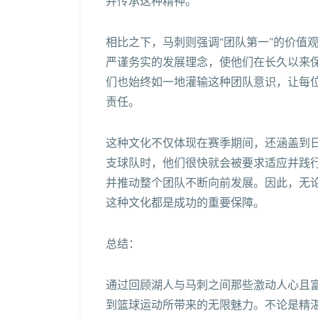
并传承这种精神。
相比之下，马刺则强调“团队第一”的价值
严谨务实的发展理念，使他们在长久以来
们也始终如一地灌输这种团队意识，让每
责任。
这种文化不仅体现在赛季期间，还涵盖到
支球队时，他们很快就会被要求适应并践
并推动整个团队不断向前发展。因此，无
这种文化都是成功的重要保障。
总结：
通过回顾湖人与马刺之间那些激动人心且
到篮球运动所带来的无限魅力。不论是精