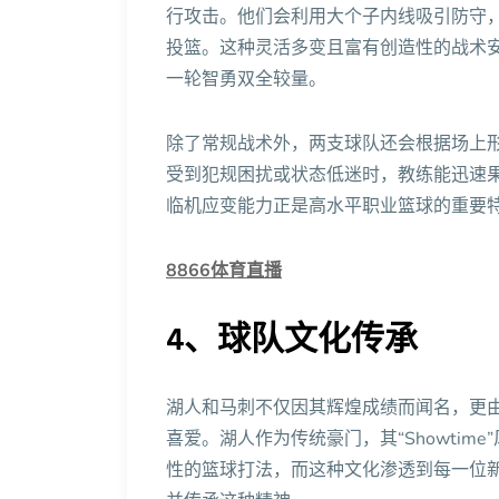
行攻击。他们会利用大个子内线吸引防守
投篮。这种灵活多变且富有创造性的战术
一轮智勇双全较量。
除了常规战术外，两支球队还会根据场上
受到犯规困扰或状态低迷时，教练能迅速
临机应变能力正是高水平职业篮球的重要
8866体育直播
4、球队文化传承
湖人和马刺不仅因其辉煌成绩而闻名，更
喜爱。湖人作为传统豪门，其“Showtim
性的篮球打法，而这种文化渗透到每一位