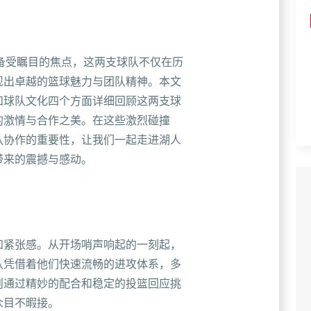
备受瞩目的焦点，这两支球队不仅在历
现出卓越的篮球魅力与团队精神。本文
和球队文化四个方面详细回顾这两支球
的激情与合作之美。在这些激烈碰撞
队协作的重要性，让我们一起走进湖人
带来的震撼与感动。
和紧张感。从开场哨声响起的一刻起，
队凭借着他们快速流畅的进攻体系，多
则通过精妙的配合和稳定的投篮回应挑
众目不暇接。