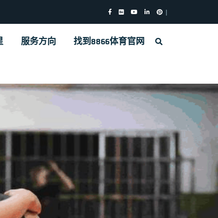
星
服务方向
找到8866体育官网