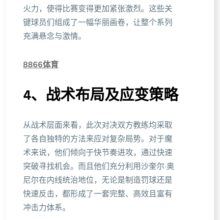
火力，使得比赛变得更加紧张激烈。这些关
键球员们组成了一幅华丽画卷，让整个系列
充满悬念与激情。
8866体育
4、战术布局及应变策略
从战术层面来看，此次对决双方教练均采取
了各自独特的方法来应对复杂局势。对于魔
术来说，他们倾向于快节奏进攻，通过快速
突破寻找机会。而且他们充分利用沙奎尔·奥
尼尔在内线统治地位，无论是制造罚球还是
快速反击，都形成了一套完整、高效且富有
冲击力体系。