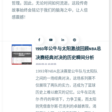
哲理。因此，无论时间如何流逝，这段传奇
故事始终会铭记于我们的脑海之中，让人倍
感震撼！
1993年公牛与太阳激战回顾NBA总
决赛经典对决的历史瞬间分析
2026-05-21 10:20:55
1993年NBA总决赛是公牛队与太阳队
之间的一场经典对决，这场系列赛不
仅展现了两队的实力，还成为了篮球
历史上难以磨灭的记忆。公牛在迈克
尔·乔丹的带领下，力争卫冕，而太阳
则凭借查尔斯·巴克利的卓越表现，渴