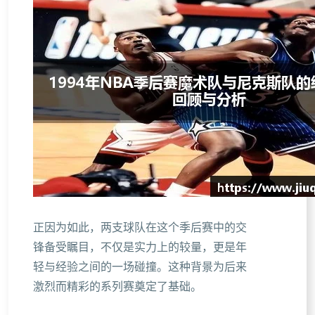
正因为如此，两支球队在这个季后赛中的交
锋备受瞩目，不仅是实力上的较量，更是年
轻与经验之间的一场碰撞。这种背景为后来
激烈而精彩的系列赛奠定了基础。