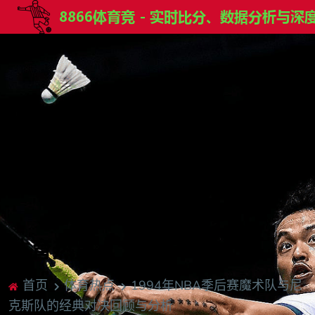
体育热点
首页
体育热点
1994年NBA季后赛魔术队与尼
克斯队的经典对决回顾与分析