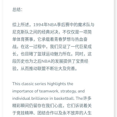
总结：
综上所述，1994年NBA季后赛中的魔术队与
尼克斯队之间的经典对决，不仅仅是一项简
单体育赛事，它承载着青春梦想与热血奋
战。在这一过程中，我们见证了一代巨星成
长，也目睹了篮球运动魅力所在。同时，这
段历史也为之后NBA的发展提供了宝贵经
验，从而推动联盟不断壮大及完善。
This classic series highlights the
importance of teamwork, strategy, and
individual brilliance in basketball. The许多
精彩瞬间仍留存在我们心底，它们诉说着关
于竞技精神、团结合作以及永不放弃的人生