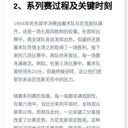
2、系列赛过程及关键时刻
1994年的东部半决赛由魔术队与尼克斯队展
开，这是一场七局四胜制的较量。在首轮比
赛中，两支球队各自发挥出色，但最终还是
魔术队凭借主场之利取得了一场胜利。接下
来的几场比赛中，两队你来我往，每一场都
充满悬念。例如，在第三场比赛中，魔术队
曾经领先20分，但最终被逆转，这让他们感
受到来自尼克斯无形中的压力。
随着系列赛的发展，每一局都充满戏剧性。
在第六场中，当比分来到平局时，全场观众
屏息以待。而就在此时，一记关键三分直接
改变了比赛走势，为尼克斯锁定胜局。这种