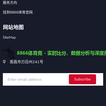
服务方向
找到8866体育官网
网站地图
SiteMap
南昌市刃召州241号
Subscribe