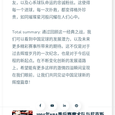
友，以及心系球队命运的忠诚粉丝。这使得
每一个进球，每一次扑救，都变得格外珍
贵，如同璀璨星河般闪耀在人们心中。
Total summary: 通过回顾这一经典之战，我
们可以看到中国足球的发展潜力，以及未来
更多精彩赛事所带来的期待。这不仅是对于
过去辉煌岁月的一次纪念，也是对于今后征
程的新起点。在不断变化创新的发展道路
上，希望能有更多这样的激情四溢瞬间呈现
在我们眼前，让我们共同见证中国足球新的
辉煌篇章！
1994年NBA季后赛魔术队与尼克斯