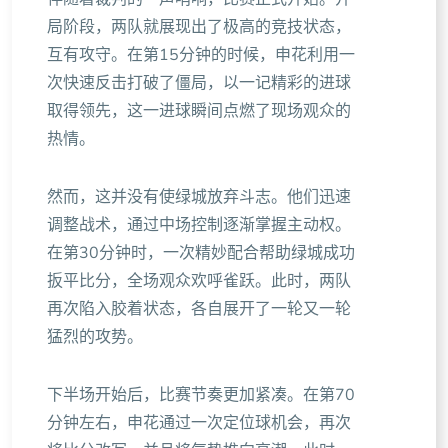
局阶段，两队就展现出了极高的竞技状态，
互有攻守。在第15分钟的时候，申花利用一
次快速反击打破了僵局，以一记精彩的进球
取得领先，这一进球瞬间点燃了现场观众的
热情。
然而，这并没有使绿城放弃斗志。他们迅速
调整战术，通过中场控制逐渐掌握主动权。
在第30分钟时，一次精妙配合帮助绿城成功
扳平比分，全场观众欢呼雀跃。此时，两队
再次陷入胶着状态，各自展开了一轮又一轮
猛烈的攻势。
下半场开始后，比赛节奏更加紧凑。在第70
分钟左右，申花通过一次定位球机会，再次