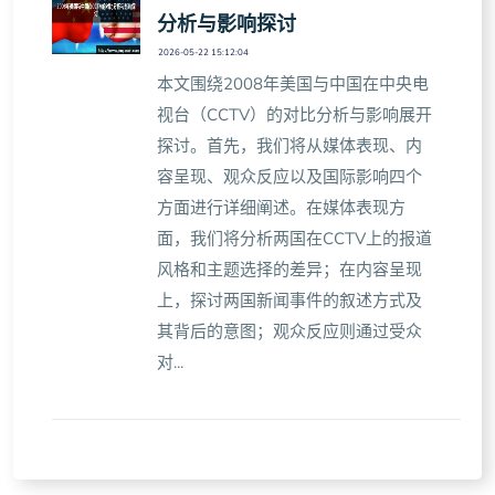
分析与影响探讨
2026-05-22 15:12:04
本文围绕2008年美国与中国在中央电
视台（CCTV）的对比分析与影响展开
探讨。首先，我们将从媒体表现、内
容呈现、观众反应以及国际影响四个
方面进行详细阐述。在媒体表现方
面，我们将分析两国在CCTV上的报道
风格和主题选择的差异；在内容呈现
上，探讨两国新闻事件的叙述方式及
其背后的意图；观众反应则通过受众
对...