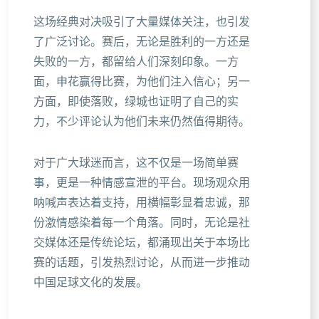
这场经典对决吸引了大量媒体关注，也引发
了广泛讨论。赛后，无论是胜利的一方还是
失败的一方，都留给人们深刻印象。一方
面，申花赢得比赛，为他们注入信心；另一
方面，即使落败，绿城也证明了自己的实
力，不少评论认为他们未来仍然值得期待。
对于广大球迷而言，这不仅是一场简单赛
事，更是一种情感宣泄的平台。现场观众用
呐喊声表达着支持，用横幅彰显着忠诚，那
份激情感染着每一个角落。同时，无论是社
交媒体还是传统论坛，都涌现出关于本场比
赛的话题，引发热烈讨论，从而进一步推动
中国足球文化的发展。