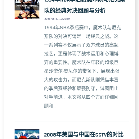
队的经典对决回顾与分析
2026-05-21 10:20:59
1994年NBA季后赛中，魔术队与尼克
斯队的对决可谓是一场经典之战。这
一系列赛不仅展示了双方球员的高超
技艺，更是体现了战术运用和心理博
弈的重要性。魔术队在年轻的超级巨
星沙奎尔·奥尼尔的带领下，展现出强
大的攻击力，而尼克斯队则凭借丰富
的季后赛经验和顽强防守，试图阻止
对手前进。本文将从四个方面详细回
顾和...
2008年美国与中国在CCTV的对比