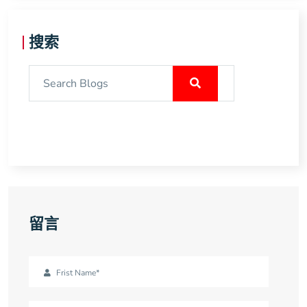
搜索
留言