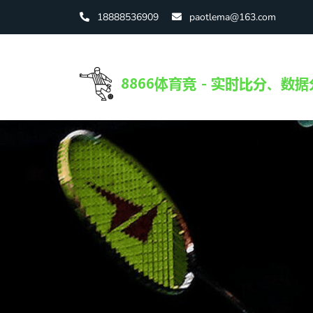
18888536909
paotlema@163.com