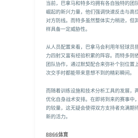
当前，巴拿马和特多均拥有各自独特的团
崛起的新兴力量，他们强调快速反击与高
对方防线。而特多虽然整体实力稍逊，但
样具备一定威胁性。
从人员配置来看，巴拿马会利用年轻球员
力四射又富有经验积累的阵容。而特多则
团队协作，通过默契配合来弥补个别位置
次交手时都能带来意想不到的精彩瞬间。
而随着训练设施和技术分析工具的发展，
优化自身战术安排。在即将到来的赛事中
的较量，这无疑会使得双方支持者充满期
新的活力。
8866体育