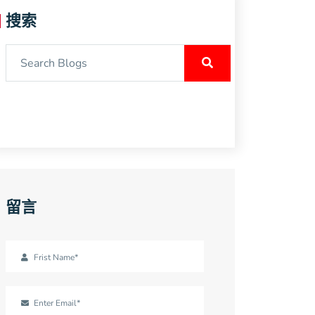
搜索
留言