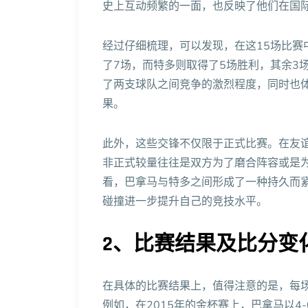
史上互动频繁的一面，也反映了他们在国
经过仔细梳理，可以发现，在这15场比赛
了7场，而特多则取得了5场胜利，其余3
了两支球队之间竞争的激烈程度，同时也
果。
此外，这些交锋不仅限于正式比赛。在友
非正式较量往往是双方为了磨合阵容或是
看，巴拿马与特多之间形成了一种持久而
碰撞进一步提升自己的竞技水平。
2、比赛结果及比分变
在具体的比赛结果上，值得注意的是，每
例如，在2015年的金杯赛上，巴拿马以4