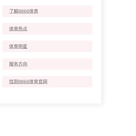
了解8866体育
体育热点
体育明星
服务方向
找到8866体育官网