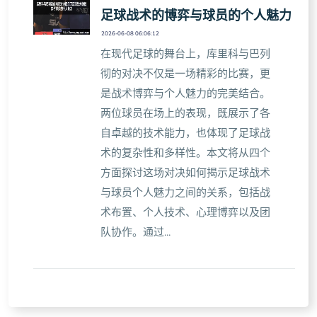
足球战术的博弈与球员的个人魅力
2026-06-08 06:06:12
在现代足球的舞台上，库里科与巴列
彻的对决不仅是一场精彩的比赛，更
是战术博弈与个人魅力的完美结合。
两位球员在场上的表现，既展示了各
自卓越的技术能力，也体现了足球战
术的复杂性和多样性。本文将从四个
方面探讨这场对决如何揭示足球战术
与球员个人魅力之间的关系，包括战
术布置、个人技术、心理博弈以及团
队协作。通过...