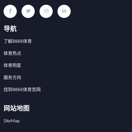
导航
了解8866体育
体育热点
体育明星
服务方向
找到8866体育官网
网站地图
SiteMap