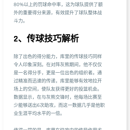
80%以上的罚球命中率，这为球队提供了额
外的重要得分来源，有效提升了球队整体战
斗力。
2、传球技巧解析
除了出色的得分能力，库里的传球技巧同样
令人印象深刻。在对阵灰熊期间，他不仅仅
是一名得分手，更是一位出色的组织者。通
过精准而迅速的传递，库里能够有效地拉开
场上的空间，使队友获得更好的投篮机会。
数据显示，在与灰熊交锋时，他每场比赛至
少能够送出6次助攻，而这一数据几乎是他职
业生涯平均水平的一倍。