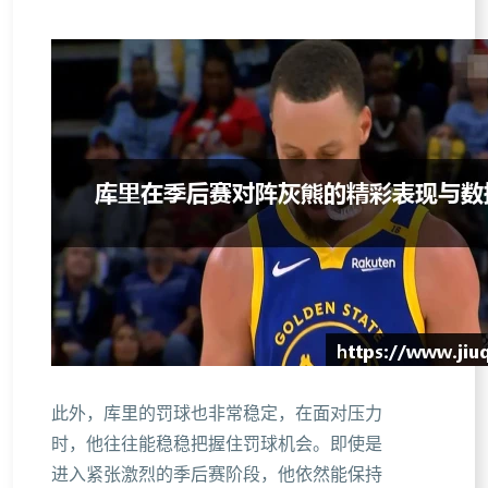
此外，库里的罚球也非常稳定，在面对压力
时，他往往能稳稳把握住罚球机会。即使是
进入紧张激烈的季后赛阶段，他依然能保持