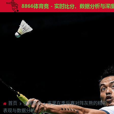
体育热点
首页
体育热点
库里在季后赛对阵灰熊的精彩
表现与数据分析