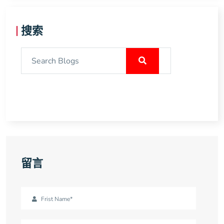
搜索
留言