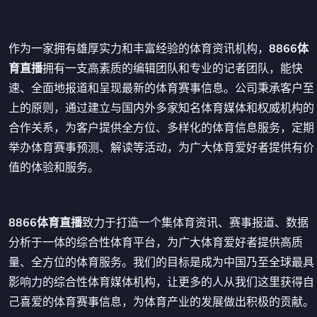
作为一家拥有雄厚实力和丰富经验的体育资讯机构，
8866体
育直播
拥有一支高素质的编辑团队和专业的记者团队，能快
速、全面地报道和呈现最新的体育赛事信息。公司秉承客户至
上的原则，通过建立与国内外多家知名体育媒体和权威机构的
合作关系，为客户提供全方位、多样化的体育信息服务，定期
举办体育赛事预测、解读等活动，为广大体育爱好者提供有价
值的体验和服务。
8866体育直播
致力于打造一个集体育资讯、赛事报道、数据
分析于一体的综合性体育平台，为广大体育爱好者提供高质
量、全方位的体育服务。我们的目标是成为中国乃至全球最具
影响力的综合性体育媒体机构，让更多的人从我们这里获得自
己喜爱的体育赛事信息，为体育产业的发展做出积极的贡献。