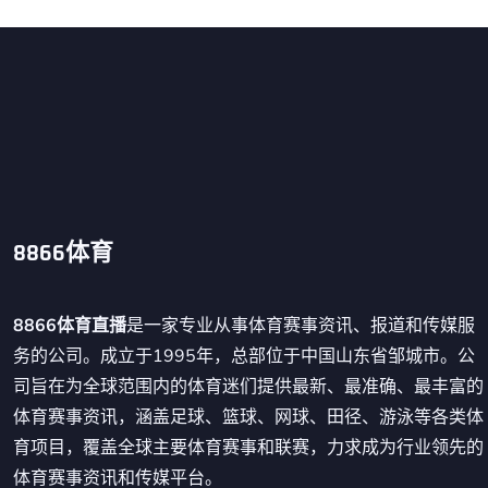
8866体育
8866体育直播
是一家专业从事体育赛事资讯、报道和传媒服
务的公司。成立于1995年，总部位于中国山东省邹城市。公
司旨在为全球范围内的体育迷们提供最新、最准确、最丰富的
体育赛事资讯，涵盖足球、篮球、网球、田径、游泳等各类体
育项目，覆盖全球主要体育赛事和联赛，力求成为行业领先的
体育赛事资讯和传媒平台。